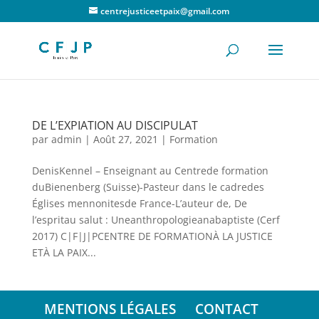
centrejusticeetpaix@gmail.com
DE L’EXPIATION AU DISCIPULAT
par
admin
|
Août 27, 2021
|
Formation
DenisKennel – Enseignant au Centrede formation
duBienenberg (Suisse)-Pasteur dans le cadredes
Églises mennonitesde France-L’auteur de, De
l’espritau salut : Uneanthropologieanabaptiste (Cerf
2017) C|F|J|PCENTRE DE FORMATIONÀ LA JUSTICE
ETÀ LA PAIX...
MENTIONS LÉGALES
CONTACT