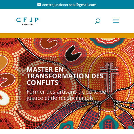
centrejusticeetpaix@gmail.com
MASTER EN
TRANSFORMATION DES
CONFLITS
Former des artisans de paix, de
justice et de réconciliation